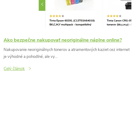
s
č
l
Ako bezpečne nakupovať neoriginálne náplne online?
á
Nakupovanie neoriginálnych tonerov a atramentových kaziet cez internet
je výhodné a pohodlné, ale vy...
n
Celý článok
k
o
v