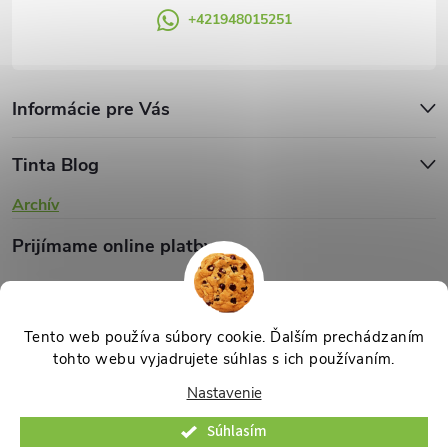
+421948015251
p
i
s
Informácie pre Vás
u
Tinta Blog
Archív
Prijímame online platby
Tento web používa súbory cookie. Ďalším prechádzaním
tohto webu vyjadrujete súhlas s ich používaním.
Copyright 2026
TINTA.sk
. Všetky práva vyhradené.
Upraviť nastavenie
Nastavenie
cookies
Súhlasím
Vytvoril Shoptet