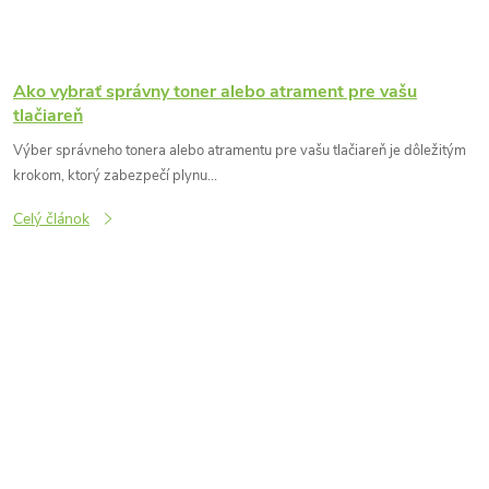
Ako vybrať správny toner alebo atrament pre vašu
tlačiareň
Výber správneho tonera alebo atramentu pre vašu tlačiareň je dôležitým
krokom, ktorý zabezpečí plynu...
Celý článok