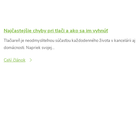
Najčastejšie chyby pri tlači a ako sa im vyhnúť
Tlačiareň je neodmysliteľnou súčasťou každodenného života v kancelárii aj
domácnosti. Napriek svojej...
Celý článok