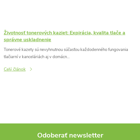
Životnosť tonerových kaziet: Expirácia, kvalita tlače a
správne uskladnenie
Tonerové kazety sú nevyhnutnou súčasťou každodenného fungovania
tlačiarní v kanceláriách aj v domácn...
Celý článok
O
v
l
á
Odoberať newsletter