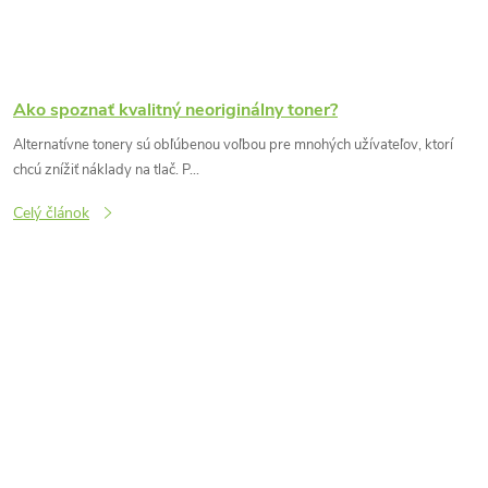
Ako spoznať kvalitný neoriginálny toner?
Alternatívne tonery sú obľúbenou voľbou pre mnohých užívateľov, ktorí
chcú znížiť náklady na tlač. P...
Celý článok