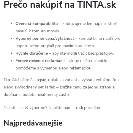
Prečo nakúpiť na TINTA.sk
Overená kompatibilita
– zobrazujeme len náplne, ktoré
pasujú k tomuto modelu.
Výborný pomer cena/výťažnosť
– kompatibilná náplň pre
úsporu alebo originál pre maximálnu istotu.
Rýchle doručenie
– aby ste mohli tlačiť bez prestojov.
Férové riešenie reklamácií
– ak by niečo nesedelo,
pomôžeme s výmenou alebo reklamáciou.
Tip:
Ak tlačíte častejšie, oplatí sa variant s vyššou výťažnosťou
alebo zvýhodnený set farieb – znížite cenu za jednu stranu a
dopĺňanie budete riešiť menej často.
Nie ste si istý výberom? Napíšte nám – radi poradíme.
Najpredávanejšie