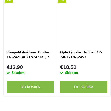
Kompatibilný toner Brother
Optický valec Brother DR-
TN-2421 XL (TN2421XL) s
2401 / DR-2450
čipom, 6000 strán
(DR2401,DR2450)
€12,90
€18,50
kompatibilný
Skladom
Skladom
DO KOŠÍKA
DO KOŠÍKA