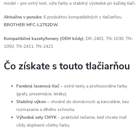
model – pre ostrý text, sýte farby a stabilný výsledok pri každej tlači.
Aktuálne v ponuke:
6 produktov kompatibilných s tlačiarňou
BROTHER MFC-L2752DW
.
Kompatibilné kazety/tonery (OEM kódy):
DR-2401, TN-1030, TN-
1050, TN-2411, TN-2421
Čo získate s touto tlačiarňou
Farebná laserová tlač
– ostré texty a profesionálne farby
(grafy, prezentácie, letáky).
Stabilný výkon
– vhodné do domácnosti aj kancelárie, bez
rozmazania a dlhého schnutia.
Výhodné sety CMYK
– praktické riešenie, keď chcete mať
vždy doplnené všetky farby.