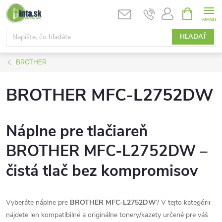
Prejsť
NÁKUPN
KOŠÍK
na
obsah
HĽADAŤ
BROTHER
BROTHER MFC-L2752DW
Náplne pre tlačiareň
BROTHER MFC-L2752DW –
čistá tlač bez kompromisov
Vyberáte náplne pre
BROTHER MFC-L2752DW
? V tejto kategórii
nájdete len kompatibilné a originálne tonery/kazety určené pre váš