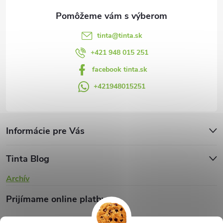
e
k
y
tinta
@
tinta.sk
v
+421 948 015 251
facebook tinta.sk
ý
+421948015251
p
i
s
Informácie pre Vás
u
Tinta Blog
Archív
Prijímame online platby