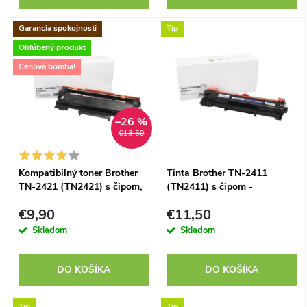
o
d
Garancia spokojnosti
Tip
d
Obľúbený produkt
u
Cenová bomba!
u
k
k
t
–26 %
€13,50
t
o
Kompatibilný toner Brother
Tinta Brother TN-2411
o
TN-2421 (TN2421) s čipom,
(TN2411) s čipom -
v
3000 strán
kompatibilný
v
€9,90
€11,50
Skladom
Skladom
DO KOŠÍKA
DO KOŠÍKA
Tip
Tip