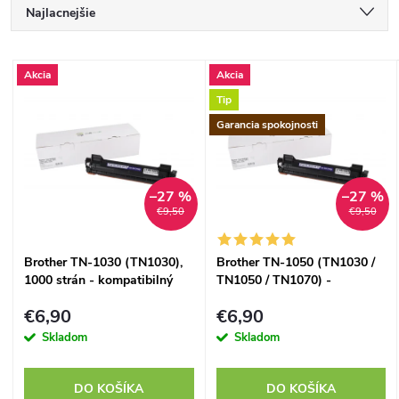
R
Najlacnejšie
a
Najdrahšie
V
Akcia
Akcia
Najpredávanejšie
d
Tip
ý
Abecedne
Garancia spokojnosti
e
p
n
–27 %
–27 %
i
€9,50
€9,50
i
s
Brother TN-1030 (TN1030),
Brother TN-1050 (TN1030 /
e
1000 strán - kompatibilný
TN1050 / TN1070) -
p
kompatibilný
p
€6,90
€6,90
r
Skladom
Skladom
r
o
DO KOŠÍKA
DO KOŠÍKA