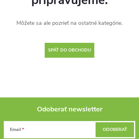
pripravujeme.
Môžete sa ale pozrieť na ostatné kategórie.
SPÄŤ DO OBCHODU
Odoberať newsletter
Z
Email
ODOBERAŤ
á