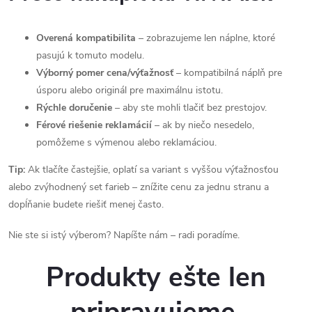
Overená kompatibilita
– zobrazujeme len náplne, ktoré
pasujú k tomuto modelu.
Výborný pomer cena/výťažnosť
– kompatibilná náplň pre
úsporu alebo originál pre maximálnu istotu.
Rýchle doručenie
– aby ste mohli tlačiť bez prestojov.
Férové riešenie reklamácií
– ak by niečo nesedelo,
pomôžeme s výmenou alebo reklamáciou.
Tip:
Ak tlačíte častejšie, oplatí sa variant s vyššou výťažnosťou
alebo zvýhodnený set farieb – znížite cenu za jednu stranu a
dopĺňanie budete riešiť menej často.
Nie ste si istý výberom? Napíšte nám – radi poradíme.
Produkty ešte len