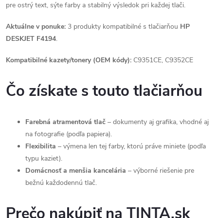
pre ostrý text, sýte farby a stabilný výsledok pri každej tlači.
Aktuálne v ponuke:
3 produkty kompatibilné s tlačiarňou
HP
DESKJET F4194
.
Kompatibilné kazety/tonery (OEM kódy):
C9351CE, C9352CE
Čo získate s touto tlačiarňou
Farebná atramentová tlač
– dokumenty aj grafika, vhodné aj
na fotografie (podľa papiera).
Flexibilita
– výmena len tej farby, ktorú práve miniete (podľa
typu kaziet).
Domácnosť a menšia kancelária
– výborné riešenie pre
bežnú každodennú tlač.
Prečo nakúpiť na TINTA.sk