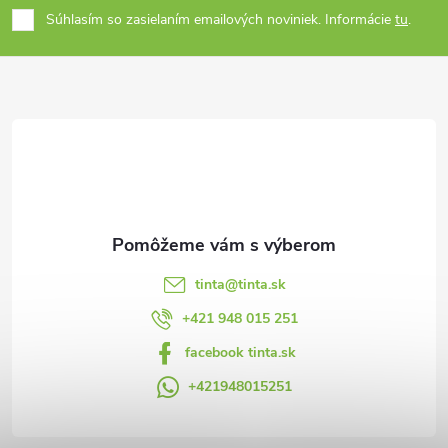
Súhlasím so zasielaním emailových noviniek. Informácie
tu
.
p
ä
t
i
e
tinta
@
tinta.sk
+421 948 015 251
facebook tinta.sk
+421948015251