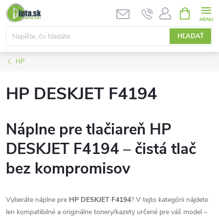
Prejsť
NÁKUPN
KOŠÍK
na
obsah
HĽADAŤ
HP
HP DESKJET F4194
Náplne pre tlačiareň HP
DESKJET F4194 – čistá tlač
bez kompromisov
Vyberáte náplne pre
HP DESKJET F4194
? V tejto kategórii nájdete
len kompatibilné a originálne tonery/kazety určené pre váš model –