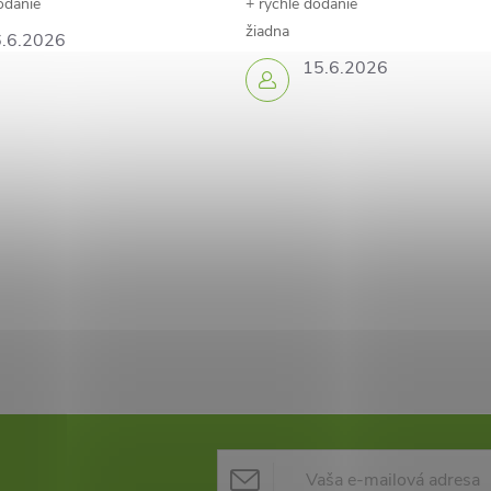
odanie
+ rýchle dodanie
žiadna
.6.2026
15.6.2026