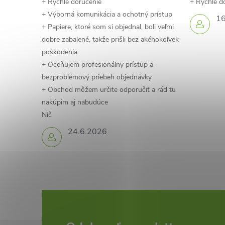
+ Rýchle doručenie
+ Rýchle d
+ Výborná komunikácia a ochotný prístup
16
+ Papiere, ktoré som si objednal, boli veľmi
dobre zabalené, takže prišli bez akéhokoľvek
poškodenia
+ Oceňujem profesionálny prístup a
bezproblémový priebeh objednávky
+ Obchod môžem určite odporučiť a rád tu
nakúpim aj nabudúce
Nič
24.6.2026