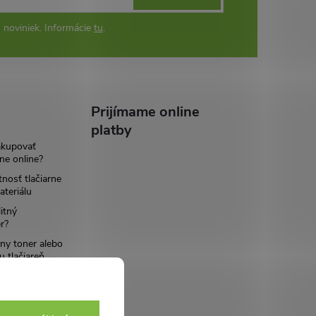
 noviniek. Informácie
tu
.
Prijímame online
platby
akupovať
ne online?
tnosť tlačiarne
teriálu
itný
r?
ny toner alebo
u tlačiareň