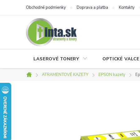
Prejsť
Obchodné podmienky
Doprava a platba
Kontakty
na
obsah
LASEROVÉ TONERY
OPTICKÉ VALCE
ATRAMENTOVÉ KAZETY
EPSON kazety
Ep
Domov