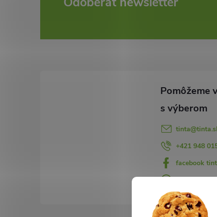
Z
Odoberať newsletter
á
p
ä
t
i
tinta
@
tinta.s
e
+421 948 01
facebook tint
+421948015