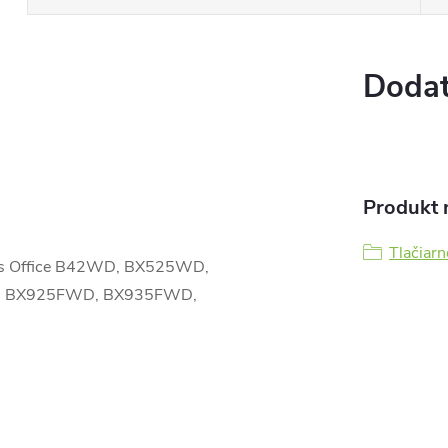
Dodat
Produkt n
Tlačiarn
us Office B42WD, BX525WD,
 BX925FWD, BX935FWD,