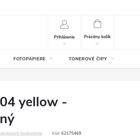
ý údajov (GDPR)
Moja objednávka
NÁKUPNÝ
KOŠÍK
Prázdny košík
Prihlásenie
FOTOPAPIERE
TONEROVÉ ČIPY
ČIS
04 yellow -
lný
drobnosti hodnotenia
Kód:
62175469