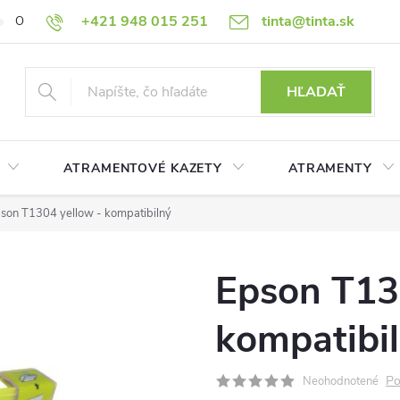
+421 948 015 251
tinta@tinta.sk
O nás
Často kladené otázky
Ako nakupovať
Ochrana osobn
HĽADAŤ
ATRAMENTOVÉ KAZETY
ATRAMENTY
son T1304 yellow - kompatibilný
Epson T13
kompatibi
Po
Neohodnotené