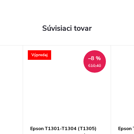
Súvisiaci tovar
Výpredaj
–8 %
€10,40
Epson T1301-T1304 (T1305)
Epson 