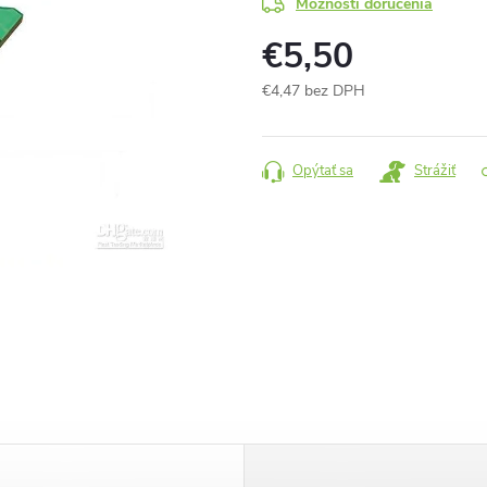
Možnosti doručenia
€5,50
€4,47 bez DPH
Jednotková
cena:
Opýtať sa
Strážiť