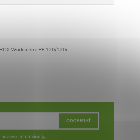
 XEROX Workcentre PE 120/120i
ODOBERAŤ
 noviniek. Informácie
tu
.