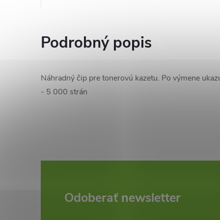
Podrobný popis
Náhradný čip pre tonerovú kazetu. Po výmene ukaz
- 5 000 strán
Z
Odoberať newsletter