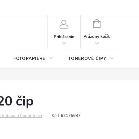
ý údajov (GDPR)
Moja objednávka
NÁKUPNÝ
KOŠÍK
Prázdny košík
Prihlásenie
FOTOPAPIERE
TONEROVÉ ČIPY
ČIS
20 čip
drobnosti hodnotenia
Kód:
62175647