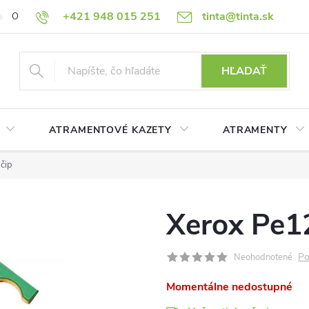
+421 948 015 251
tinta@tinta.sk
O nás
Často kladené otázky
Ako nakupovať
Ochrana osobn
HĽADAŤ
ATRAMENTOVÉ KAZETY
ATRAMENTY
čip
Xerox Pe1
Po
Neohodnotené
Momentálne nedostupné