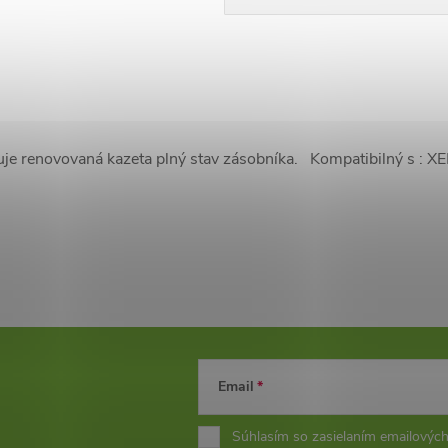
uje renovovaná kazeta plný stav zásobníka. Kompatibilný s :
Email
Súhlasím so zasielaním emailových