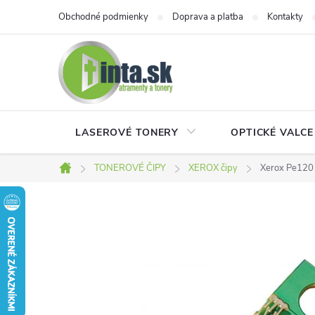
Prejsť
Obchodné podmienky
Doprava a platba
Kontakty
na
obsah
LASEROVÉ TONERY
OPTICKÉ VALCE
TONEROVÉ ČIPY
XEROX čipy
Xerox Pe120 
Domov