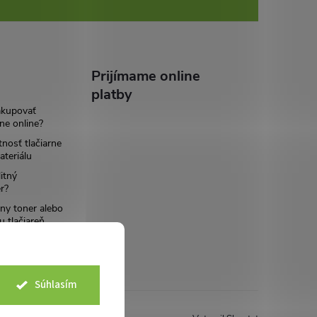
Prijímame online
platby
akupovať
ne online?
tnosť tlačiarne
teriálu
itný
r?
ny toner alebo
u tlačiareň
Súhlasím