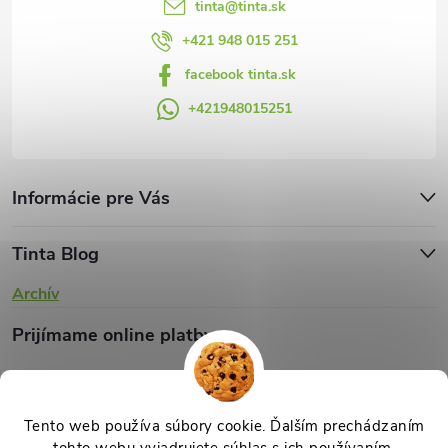
tinta
@
tinta.sk
+421 948 015 251
facebook tinta.sk
+421948015251
Informácie pre Vás
Tinta Blog
Archív
Prijímame online platby
Tento web používa súbory cookie. Ďalším prechádzaním