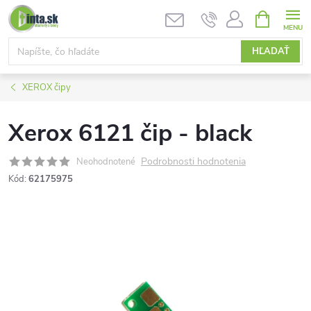
Prejsť
NÁKUPN
KOŠÍK
na
obsah
HĽADAŤ
XEROX čipy
Xerox 6121 čip - black
Podrobnosti hodnotenia
Neohodnotené
Kód:
62175975