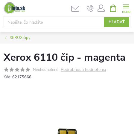
Prejsť
NÁKUPN
KOŠÍK
na
obsah
HĽADAŤ
XEROX čipy
Xerox 6110 čip - magenta
Podrobnosti hodnotenia
Neohodnotené
Kód:
62175666