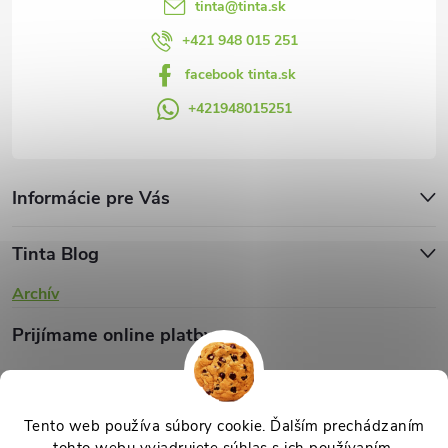
tinta
@
tinta.sk
+421 948 015 251
facebook tinta.sk
+421948015251
Informácie pre Vás
Tinta Blog
Archív
Prijímame online platby
Tento web používa súbory cookie. Ďalším prechádzaním