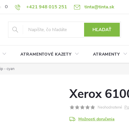
+421 948 015 251
tinta@tinta.sk
O nás
Často kladené otázky
Ako nakupovať
Ochrana osobn
HĽADAŤ
ATRAMENTOVÉ KAZETY
ATRAMENTY
ip - cyan
Xerox 6100
Po
Neohodnotené
Možnosti doručenia