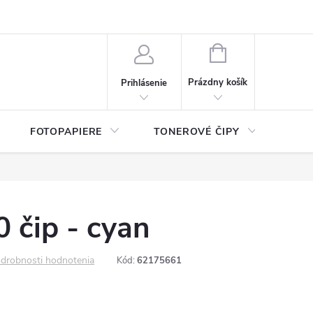
ý údajov (GDPR)
Moja objednávka
NÁKUPNÝ
KOŠÍK
Prázdny košík
Prihlásenie
FOTOPAPIERE
TONEROVÉ ČIPY
ČIS
 čip - cyan
drobnosti hodnotenia
Kód:
62175661