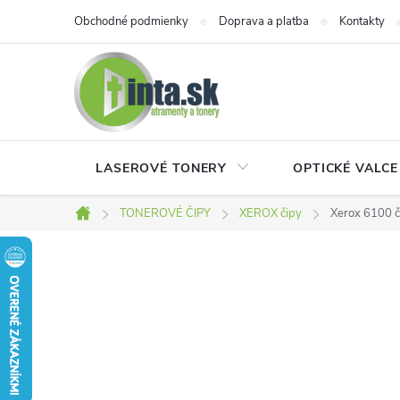
Prejsť
Obchodné podmienky
Doprava a platba
Kontakty
na
obsah
LASEROVÉ TONERY
OPTICKÉ VALCE
TONEROVÉ ČIPY
XEROX čipy
Xerox 6100 č
Domov