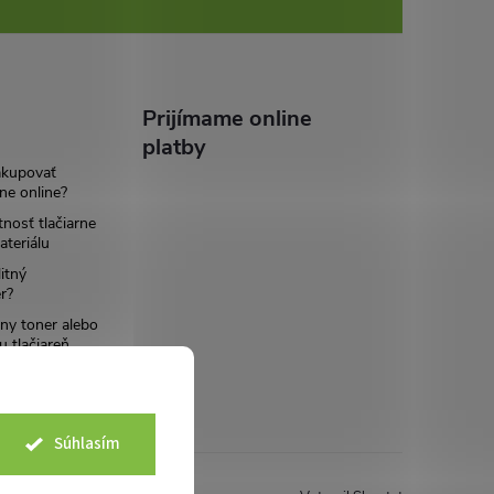
Prijímame online
platby
akupovať
ne online?
tnosť tlačiarne
teriálu
itný
r?
ny toner alebo
u tlačiareň
Súhlasím