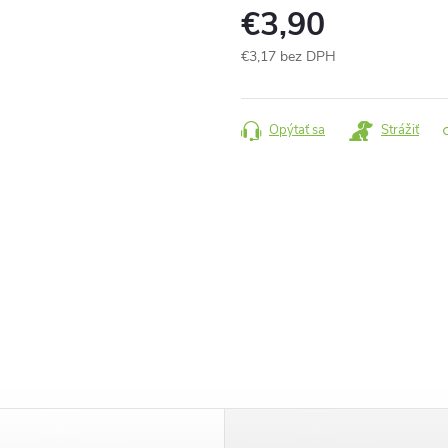
€3,90
€3,17 bez DPH
Jednotková
cena:
Opýtať sa
Strážiť