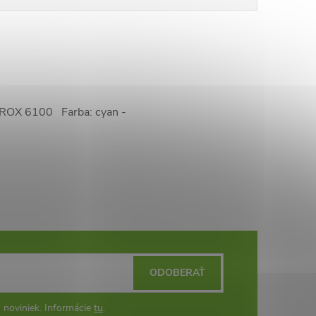
XEROX 6100 Farba: cyan -
ODOBERAŤ
 noviniek. Informácie
tu
.