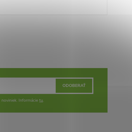
ODOBERAŤ
 noviniek. Informácie
tu
.