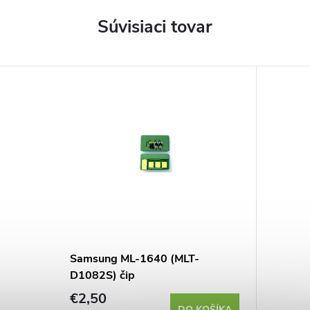
Súvisiaci tovar
Samsung ML-1640 (MLT-
D1082S) čip
€2,50
DO KOŠÍKA