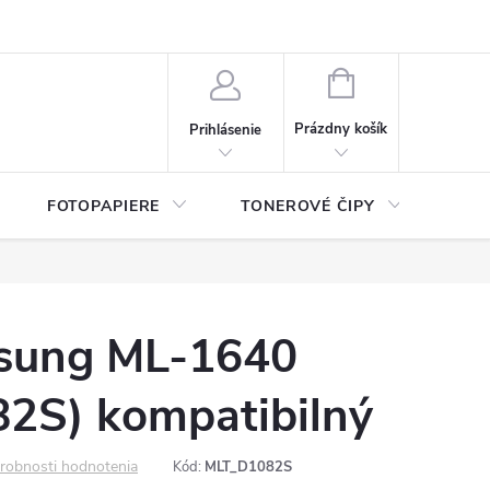
ý údajov (GDPR)
Moja objednávka
NÁKUPNÝ
KOŠÍK
Prázdny košík
Prihlásenie
FOTOPAPIERE
TONEROVÉ ČIPY
ČIS
sung ML-1640
2S) kompatibilný
robnosti hodnotenia
Kód:
MLT_D1082S