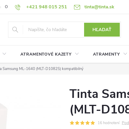
+421 948 015 251
tinta@tinta.sk
O nás
Často kladené otázky
Ako nakupovať
Ochrana osobn
HĽADAŤ
ATRAMENTOVÉ KAZETY
ATRAMENTY
ta Samsung ML-1640 (MLT-D1082S) kompatibilný
Tinta Sam
(MLT-D108
Pod
16 hodnotení