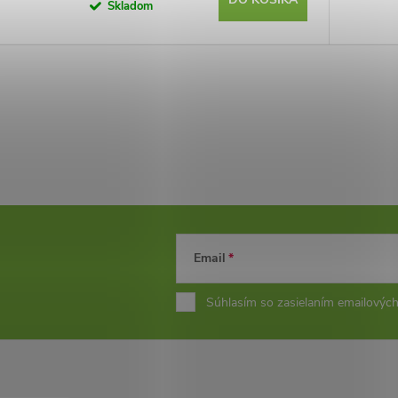
Skladom
Email
Súhlasím so zasielaním emailových