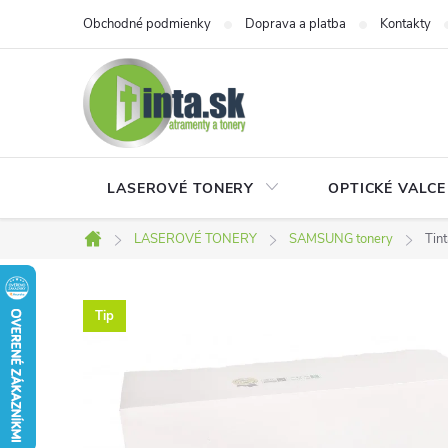
Prejsť
Obchodné podmienky
Doprava a platba
Kontakty
na
obsah
LASEROVÉ TONERY
OPTICKÉ VALCE
LASEROVÉ TONERY
SAMSUNG tonery
Tin
Domov
Tip