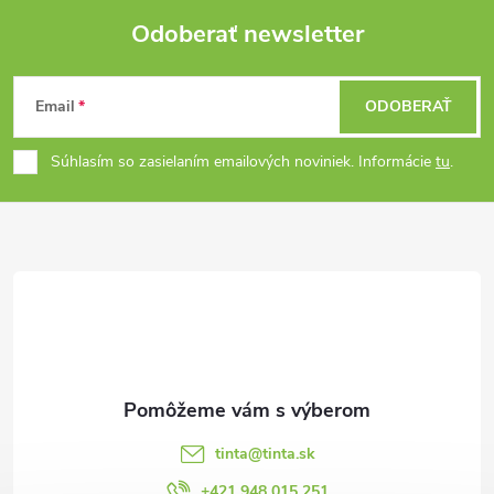
Odoberať newsletter
Z
Email
ODOBERAŤ
á
Súhlasím so zasielaním emailových noviniek. Informácie
tu
.
p
ä
t
i
e
tinta
@
tinta.sk
+421 948 015 251