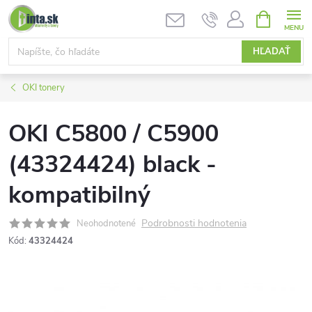
Prejsť
NÁKUPN
KOŠÍK
na
obsah
HĽADAŤ
OKI tonery
OKI C5800 / C5900
(43324424) black -
kompatibilný
Podrobnosti hodnotenia
Neohodnotené
Kód:
43324424