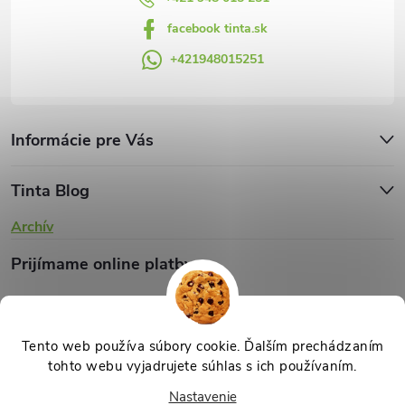
facebook tinta.sk
+421948015251
Informácie pre Vás
Tinta Blog
Archív
Prijímame online platby
Tento web používa súbory cookie. Ďalším prechádzaním
tohto webu vyjadrujete súhlas s ich používaním.
Copyright 2026
TINTA.sk
. Všetky práva vyhradené.
Upraviť nastavenie
Nastavenie
cookies