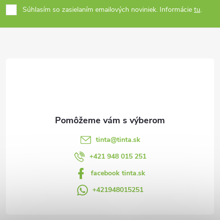
Súhlasím so zasielaním emailových noviniek. Informácie
tu
.
p
ä
t
i
e
tinta
@
tinta.sk
+421 948 015 251
facebook tinta.sk
+421948015251