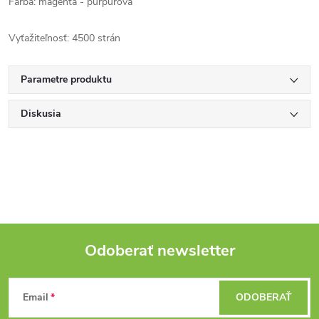
Farba: magenta - purpurová
Vyťažiteľnosť: 4500 strán
Parametre produktu
Diskusia
Odoberať newsletter
Z
Email
ODOBERAŤ
á