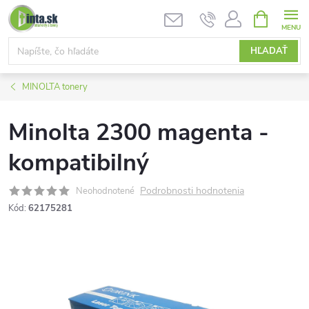
Prejsť
NÁKUPN
KOŠÍK
na
obsah
HĽADAŤ
MINOLTA tonery
Minolta 2300 magenta -
kompatibilný
Podrobnosti hodnotenia
Neohodnotené
Kód:
62175281