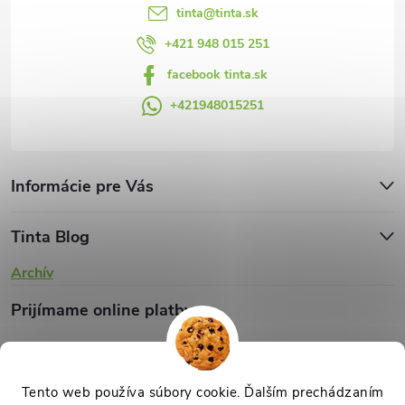
tinta
@
tinta.sk
+421 948 015 251
facebook tinta.sk
+421948015251
Informácie pre Vás
Tinta Blog
Archív
Prijímame online platby
Tento web používa súbory cookie. Ďalším prechádzaním