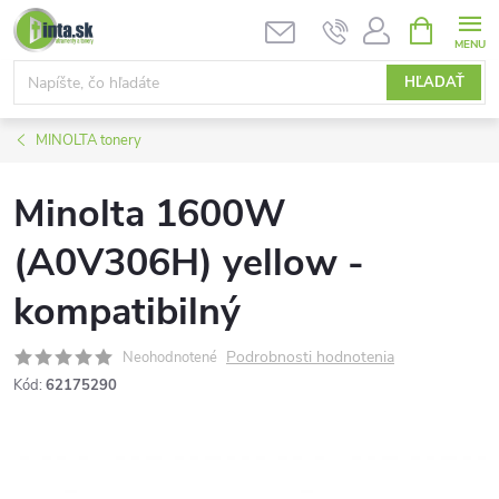
Prejsť
NÁKUPN
KOŠÍK
na
obsah
HĽADAŤ
MINOLTA tonery
Minolta 1600W
(A0V306H) yellow -
kompatibilný
Podrobnosti hodnotenia
Neohodnotené
Kód:
62175290