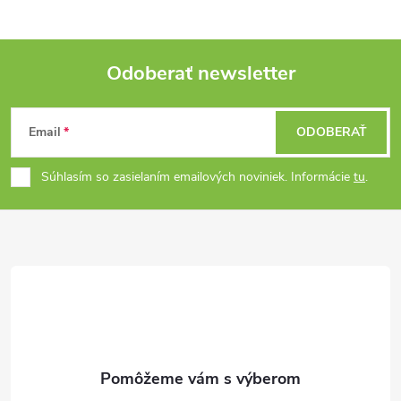
Odoberať newsletter
Z
Email
ODOBERAŤ
á
Súhlasím so zasielaním emailových noviniek. Informácie
tu
.
p
ä
t
i
e