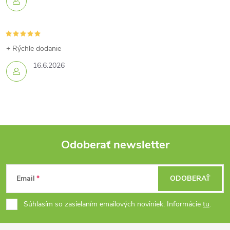
+ Rýchle dodanie
16.6.2026
Odoberať newsletter
Z
Email
ODOBERAŤ
á
Súhlasím so zasielaním emailových noviniek. Informácie
tu
.
p