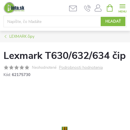
Prejsť
NÁKUPN
KOŠÍK
na
obsah
HĽADAŤ
LEXMARK čipy
Lexmark T630/632/634 čip
Podrobnosti hodnotenia
Neohodnotené
Kód:
62175730