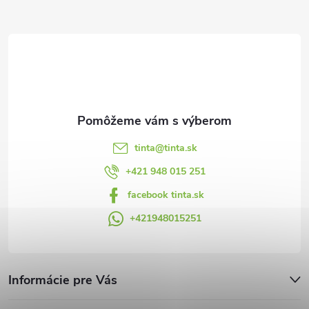
ä
t
i
e
tinta
@
tinta.sk
+421 948 015 251
facebook tinta.sk
+421948015251
Informácie pre Vás