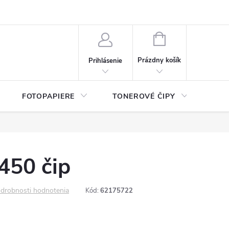
ý údajov (GDPR)
Moja objednávka
NÁKUPNÝ
KOŠÍK
Prázdny košík
Prihlásenie
FOTOPAPIERE
TONEROVÉ ČIPY
ČIS
450 čip
drobnosti hodnotenia
Kód:
62175722