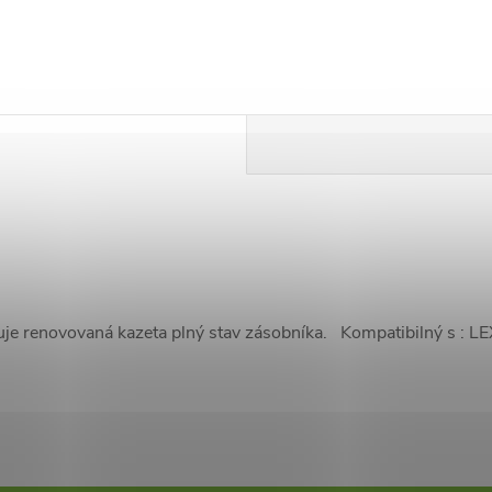
uje renovovaná kazeta plný stav zásobníka. Kompatibilný s :