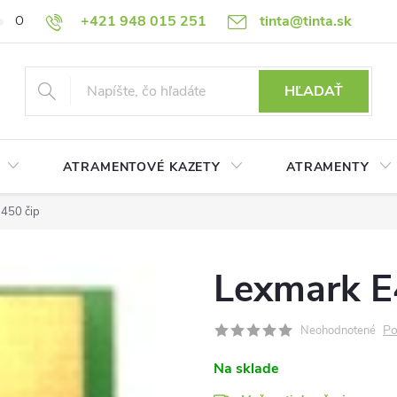
+421 948 015 251
tinta@tinta.sk
O nás
Často kladené otázky
Ako nakupovať
Ochrana osobn
HĽADAŤ
ATRAMENTOVÉ KAZETY
ATRAMENTY
450 čip
Lexmark E
Po
Neohodnotené
Na sklade