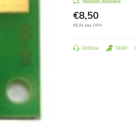
Možnosti doručenia
€8,50
€6,91 bez DPH
Jednotková
cena:
Opýtať sa
Strážiť