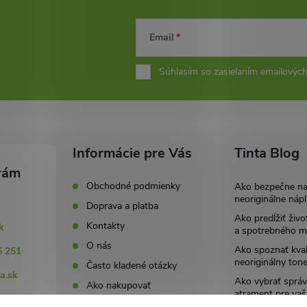
Email
Súhlasím so zasielaním emailových
Informácie pre Vás
Tinta Blog
Obchodné podmienky
Ako bezpečne n
neoriginálne nápl
Doprava a platba
Ako predĺžiť živo
Kontakty
k
a spotrebného ma
O nás
Ako spoznať kval
5 251
neoriginálny tone
Často kladené otázky
a.sk
Ako vybrať správ
Ako nakupovať
atrament pre vaš
251
Ochrana osobný údajov