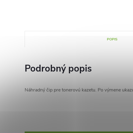
POPIS
Podrobný popis
Náhradný čip pre tonerovú kazetu. Po výmene ukaz