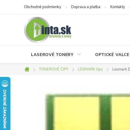
Prejsť
Obchodné podmienky
Doprava a platba
Kontakty
na
obsah
LASEROVÉ TONERY
OPTICKÉ VALCE
TONEROVÉ ČIPY
LEXMARK čipy
Lexmark E
Domov