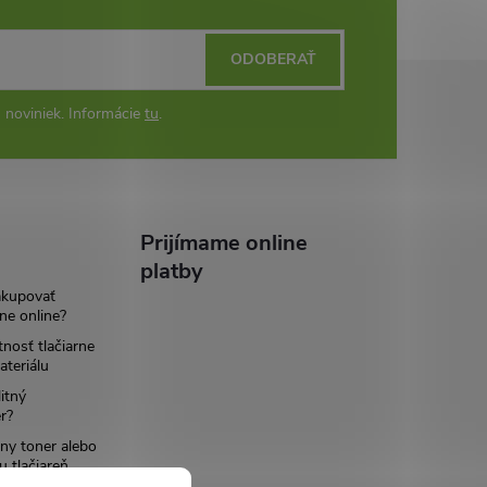
ODOBERAŤ
 noviniek. Informácie
tu
.
Prijímame online
platby
akupovať
ne online?
tnosť tlačiarne
teriálu
itný
r?
ny toner alebo
u tlačiareň