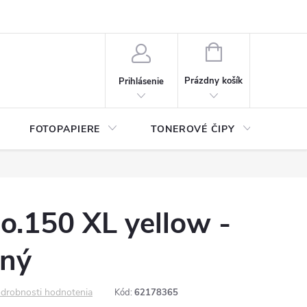
ý údajov (GDPR)
Moja objednávka
NÁKUPNÝ
KOŠÍK
Prázdny košík
Prihlásenie
FOTOPAPIERE
TONEROVÉ ČIPY
ČIS
o.150 XL yellow -
lný
drobnosti hodnotenia
Kód:
62178365