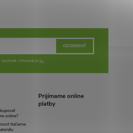
ODOBERAŤ
 noviniek. Informácie
tu
.
Prijímame online
platby
akupovať
ne online?
tnosť tlačiarne
teriálu