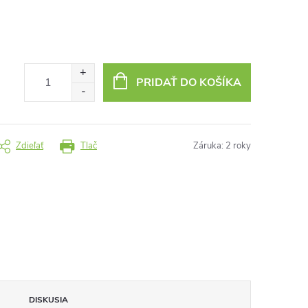
PRIDAŤ DO KOŠÍKA
Zdieľať
Tlač
Záruka
:
2 roky
DISKUSIA