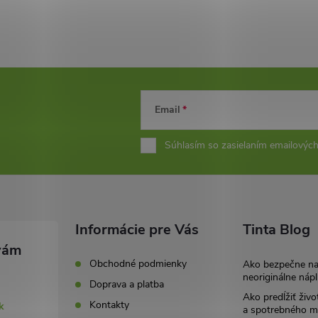
Email
Súhlasím so zasielaním emailových
Informácie pre Vás
Tinta Blog
Obchodné podmienky
Ako bezpečne n
neoriginálne nápl
Doprava a platba
Ako predĺžiť živo
Kontakty
k
a spotrebného ma