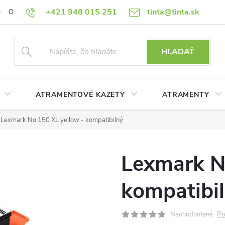
+421 948 015 251
tinta@tinta.sk
O nás
Často kladené otázky
Ako nakupovať
Ochrana osobn
HĽADAŤ
ATRAMENTOVÉ KAZETY
ATRAMENTY
Lexmark No.150 XL yellow - kompatibilný
Lexmark N
kompatibi
Po
Neohodnotené