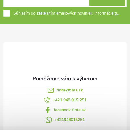
á
Súhlasím so zasielaním emailových noviniek. Informácie
tu
.
p
ä
t
i
e
tinta
@
tinta.sk
+421 948 015 251
facebook tinta.sk
+421948015251