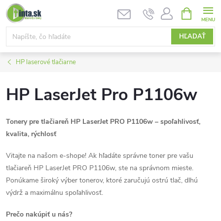
Prejsť
NÁKUPN
KOŠÍK
na
obsah
HĽADAŤ
HP laserové tlačiarne
HP LaserJet Pro P1106w
Tonery pre tlačiareň HP LaserJet PRO P1106w – spoľahlivosť,
kvalita, rýchlosť
Vitajte na našom e-shope! Ak hľadáte správne toner pre vašu
tlačiareň HP LaserJet PRO P1106w, ste na správnom mieste.
Ponúkame široký výber tonerov, ktoré zaručujú ostrú tlač, dlhú
výdrž a maximálnu spoľahlivosť.
Prečo nakúpiť u nás?