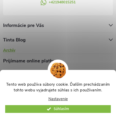
+421948015251
Informácie pre Vás
Tinta Blog
Archív
Prijímame online platby
Tento web používa súbory cookie. Ďalším prechádzaním
tohto webu vyjadrujete súhlas s ich používaním.
Copyright 2026
TINTA.sk
. Všetky práva vyhradené.
Upraviť nastavenie
Nastavenie
cookies
Súhlasím
Vytvoril Shoptet