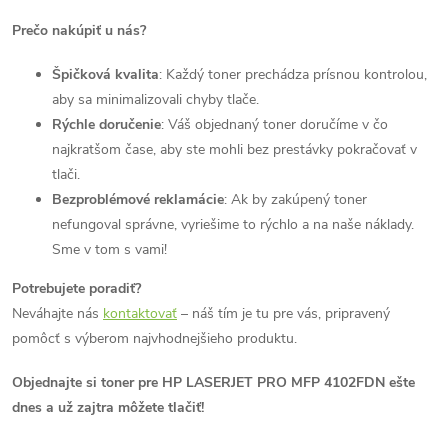
Prečo nakúpiť u nás?
Špičková kvalita
: Každý toner prechádza prísnou kontrolou,
aby sa minimalizovali chyby tlače.
Rýchle doručenie
: Váš objednaný toner doručíme v čo
najkratšom čase, aby ste mohli bez prestávky pokračovať v
tlači.
Bezproblémové reklamácie
: Ak by zakúpený toner
nefungoval správne, vyriešime to rýchlo a na naše náklady.
Sme v tom s vami!
Potrebujete poradiť?
Neváhajte nás
kontaktovať
– náš tím je tu pre vás, pripravený
pomôcť s výberom najvhodnejšieho produktu.
Objednajte si toner pre HP LASERJET PRO MFP 4102FDN ešte
dnes a už zajtra môžete tlačiť!