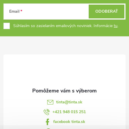
Z
Email
ODOBERAŤ
á
Súhlasím so zasielaním emailových noviniek. Informácie
tu
.
p
ä
t
i
e
tinta
@
tinta.sk
+421 948 015 251
facebook tinta.sk