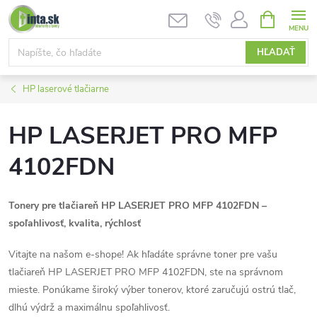
Prejsť
NÁKUPN
KOŠÍK
na
obsah
HĽADAŤ
HP laserové tlačiarne
HP LASERJET PRO MFP
4102FDN
Tonery pre tlačiareň HP LASERJET PRO MFP 4102FDN –
spoľahlivosť, kvalita, rýchlosť
Vitajte na našom e-shope! Ak hľadáte správne toner pre vašu
tlačiareň HP LASERJET PRO MFP 4102FDN, ste na správnom
mieste. Ponúkame široký výber tonerov, ktoré zaručujú ostrú tlač,
dlhú výdrž a maximálnu spoľahlivosť.