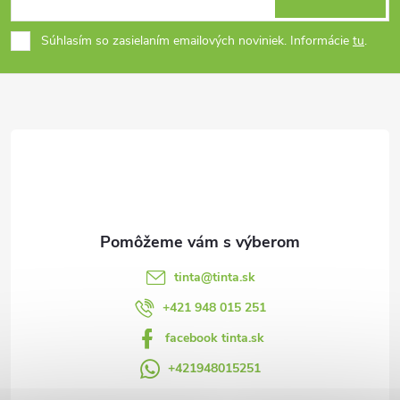
á
Súhlasím so zasielaním emailových noviniek. Informácie
tu
.
p
ä
t
i
e
tinta
@
tinta.sk
+421 948 015 251
facebook tinta.sk
+421948015251