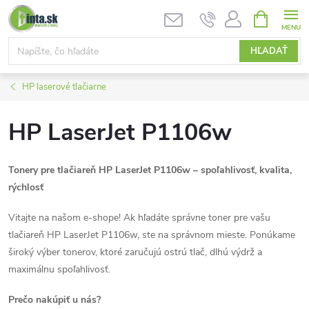
Prejsť
NÁKUPN
KOŠÍK
na
obsah
HĽADAŤ
HP laserové tlačiarne
HP LaserJet P1106w
Tonery pre tlačiareň HP LaserJet P1106w – spoľahlivosť, kvalita,
rýchlosť
Vitajte na našom e-shope! Ak hľadáte správne toner pre vašu
tlačiareň HP LaserJet P1106w, ste na správnom mieste. Ponúkame
široký výber tonerov, ktoré zaručujú ostrú tlač, dlhú výdrž a
maximálnu spoľahlivosť.
Prečo nakúpiť u nás?