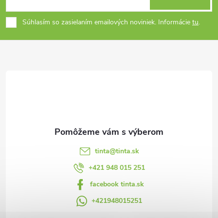
á
Súhlasím so zasielaním emailových noviniek. Informácie
tu
.
p
ä
t
i
e
tinta
@
tinta.sk
+421 948 015 251
facebook tinta.sk
+421948015251