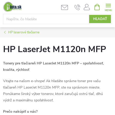
Prejsť
NÁKUPN
KOŠÍK
na
obsah
HĽADAŤ
HP laserové tlačiarne
HP LaserJet M1120n MFP
Tonery pre tlačiareň HP LaserJet M1120n MFP – spoľahlivosť,
kvalita, rýchlosť
Vitajte na našom e-shope! Ak hľadáte správne toner pre vašu
tlačiareň HP LaserJet M1120n MFP, ste na správnom mieste.
Ponúkame široký výber tonerov, ktoré zaručujú ostrú tlač, dlhú
výdrž a maximálnu spoľahlivosť.
Prečo nakúpiť u nás?