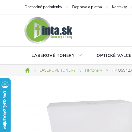
Prejsť
Obchodné podmienky
Doprava a platba
Kontakty
na
obsah
LASEROVÉ TONERY
OPTICKÉ VALCE
LASEROVÉ TONERY
HP tonery
HP Q5942X/
Domov