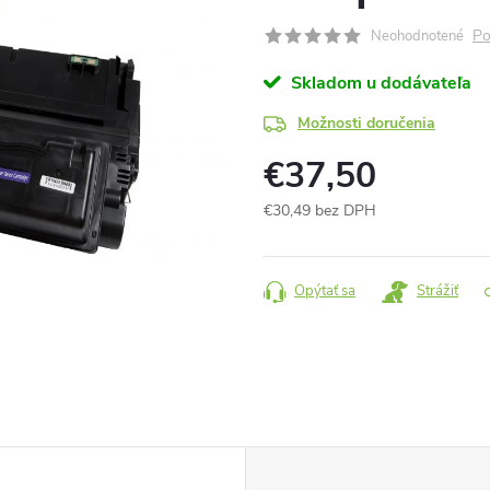
Po
Neohodnotené
Skladom u dodávateľa
Možnosti doručenia
€37,50
€30,49 bez DPH
Jednotková
cena:
Opýtať sa
Strážiť