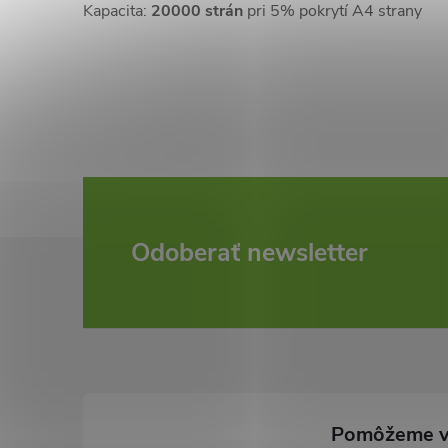
Kapacita:
20000 strán
pri 5% pokrytí A4 strany
Z
Odoberať newsletter
á
p
ä