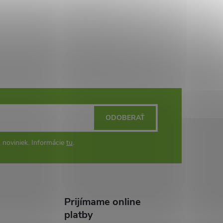
ODOBERAŤ
 noviniek. Informácie
tu
.
Prijímame online
platby