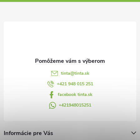
ä
t
i
e
tinta
@
tinta.sk
+421 948 015 251
facebook tinta.sk
+421948015251
Informácie pre Vás