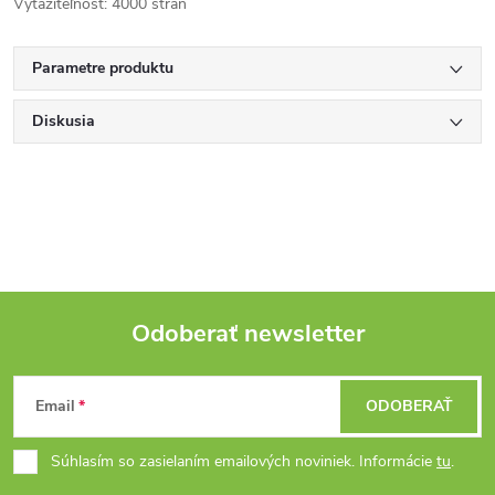
Vyťažiteľnosť: 4000 strán
Parametre produktu
Diskusia
Odoberať newsletter
Z
Email
ODOBERAŤ
á
Súhlasím so zasielaním emailových noviniek. Informácie
tu
.
p