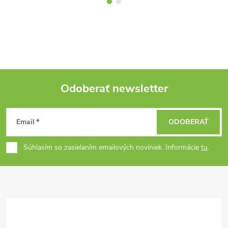
Odoberať newsletter
Z
Email
ODOBERAŤ
á
Súhlasím so zasielaním emailových noviniek. Informácie
tu
.
p
ä
t