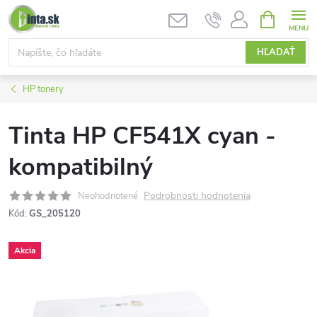
Prejsť
NÁKUPN
KOŠÍK
na
obsah
HĽADAŤ
HP tonery
Tinta HP CF541X cyan -
kompatibilný
Podrobnosti hodnotenia
Neohodnotené
Kód:
GS_205120
Akcia