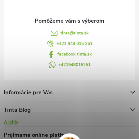
i
e
tinta
@
tinta.sk
+421 948 015 251
facebook tinta.sk
+421948015251
Informácie pre Vás
Tinta Blog
Archív
Prijímame online platby