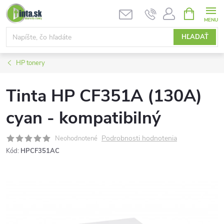
Prejsť
NÁKUPN
KOŠÍK
na
obsah
HĽADAŤ
HP tonery
Tinta HP CF351A (130A)
cyan - kompatibilný
Podrobnosti hodnotenia
Neohodnotené
Kód:
HPCF351AC