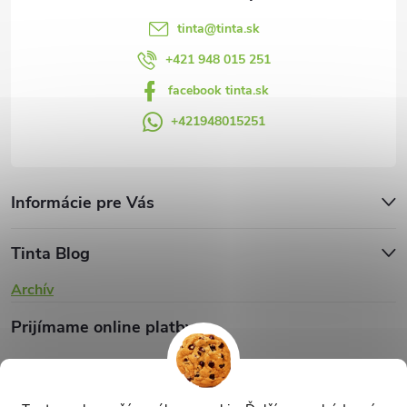
tinta
@
tinta.sk
+421 948 015 251
facebook tinta.sk
+421948015251
Informácie pre Vás
Tinta Blog
Archív
Prijímame online platby