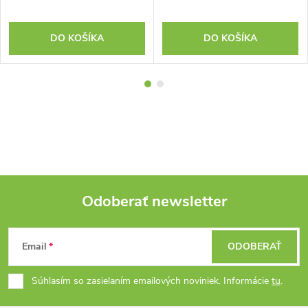
DO KOŠÍKA
DO KOŠÍKA
Odoberať newsletter
Z
Email
ODOBERAŤ
á
Súhlasím so zasielaním emailových noviniek. Informácie
tu
.
p