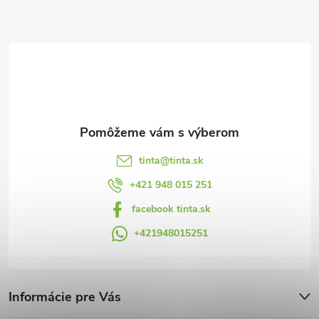
ä
t
i
e
tinta
@
tinta.sk
+421 948 015 251
facebook tinta.sk
+421948015251
Informácie pre Vás