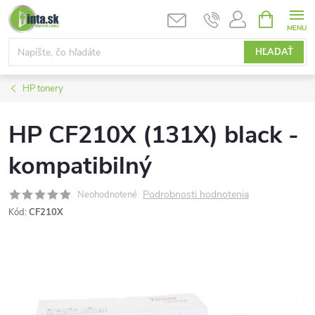
Prejsť
NÁKUPN
KOŠÍK
na
obsah
HĽADAŤ
HP tonery
HP CF210X (131X) black -
kompatibilný
Podrobnosti hodnotenia
Neohodnotené
Kód:
CF210X