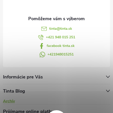
i
e
tinta
@
tinta.sk
+421 948 015 251
facebook tinta.sk
+421948015251
Informácie pre Vás
Tinta Blog
Archív
Prijímame online platby