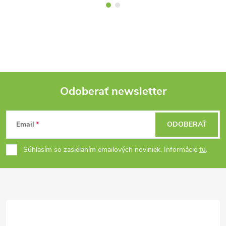
Odoberať newsletter
Z
Email
ODOBERAŤ
á
Súhlasím so zasielaním emailových noviniek. Informácie
tu
.
p
ä
t