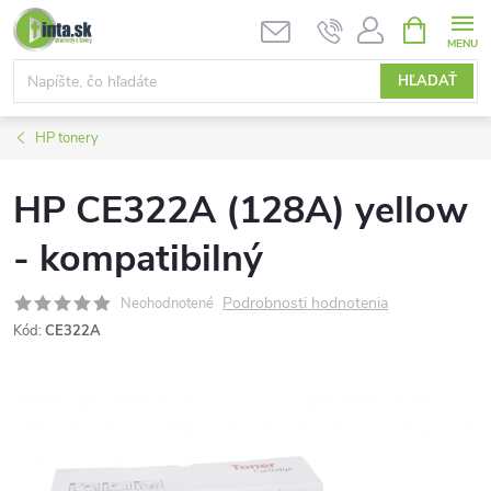
Prejsť
NÁKUPN
KOŠÍK
na
obsah
HĽADAŤ
HP tonery
HP CE322A (128A) yellow
- kompatibilný
Podrobnosti hodnotenia
Neohodnotené
Kód:
CE322A