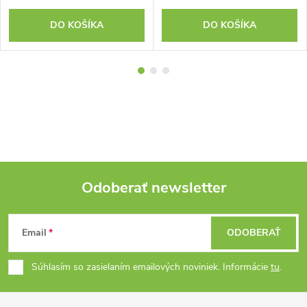
DO KOŠÍKA
DO KOŠÍKA
Odoberať newsletter
Z
Email
ODOBERAŤ
á
Súhlasím so zasielaním emailových noviniek. Informácie
tu
.
p