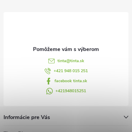
ä
t
i
e
tinta
@
tinta.sk
+421 948 015 251
facebook tinta.sk
+421948015251
Informácie pre Vás