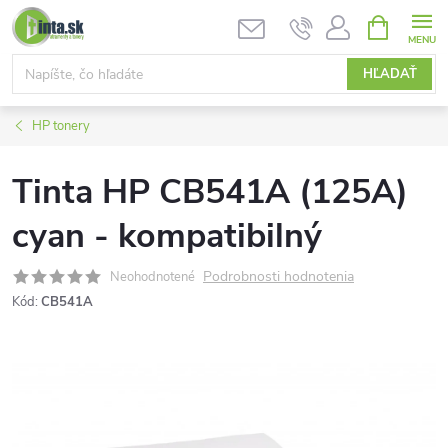
Prejsť
NÁKUPN
KOŠÍK
na
obsah
HĽADAŤ
HP tonery
Tinta HP CB541A (125A)
cyan - kompatibilný
Podrobnosti hodnotenia
Neohodnotené
Kód:
CB541A