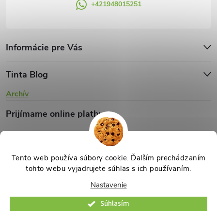
+421948015251
Informácie pre Vás
Tinta Blog
Archív
Prijímame online platby
Tento web používa súbory cookie. Ďalším prechádzaním
tohto webu vyjadrujete súhlas s ich používaním.
Copyright 2026
TINTA.sk
. Všetky práva vyhradené.
Upraviť nastavenie
Nastavenie
cookies
Súhlasím
Vytvoril Shoptet