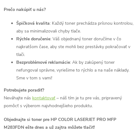
Prečo nakúpiť u nás?
Špičková kvalita
: Každý toner prechádza prísnou kontrolou,
aby sa minimalizovali chyby tlače.
Rýchle doručenie
: Váš objednaný toner doručíme v čo
najkratšom čase, aby ste mohli bez prestávky pokračovať v
tlači.
Bezproblémové reklamácie
: Ak by zakúpený toner
nefungoval správne, vyriešime to rýchlo a na naše náklady.
Sme v tom s vami!
Potrebujete poradiť?
Neváhajte nás
kontaktovať
– náš tím je tu pre vás, pripravený
pomôcť s výberom najvhodnejšieho produktu.
Objednajte si toner pre HP COLOR LASERJET PRO MFP
M283FDN ešte dnes a už zajtra môžete tlačiť!