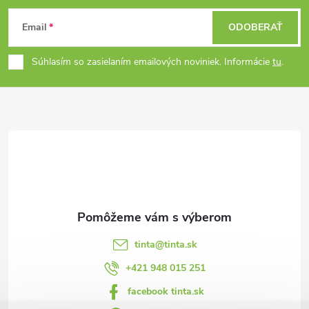
Z
Email
ODOBERAŤ
á
Súhlasím so zasielaním emailových noviniek. Informácie
tu
.
p
ä
t
i
e
tinta
@
tinta.sk
+421 948 015 251
facebook tinta.sk