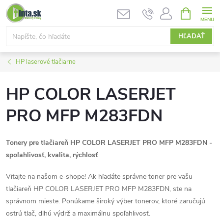
Prejsť
NÁKUPN
KOŠÍK
na
obsah
HĽADAŤ
HP laserové tlačiarne
HP COLOR LASERJET
PRO MFP M283FDN
Tonery pre tlačiareň HP COLOR LASERJET PRO MFP M283FDN -
spoľahlivosť, kvalita, rýchlosť
Vitajte na našom e-shope! Ak hľadáte správne toner pre vašu
tlačiareň HP COLOR LASERJET PRO MFP M283FDN, ste na
správnom mieste. Ponúkame široký výber tonerov, ktoré zaručujú
ostrú tlač, dlhú výdrž a maximálnu spoľahlivosť.