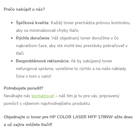
Prečo nakúpiť u nás?
Špičková kvalita
: Každý toner prechádza prísnou kontrolou,
aby sa minimalizovali chyby tlače.
Rýchle doručenie
: Váš objednaný toner doručíme v čo
najkratšom čase, aby ste mohli bez prestávky pokračovať v
tlači.
Bezproblémové reklamácie
: Ak by zakúpený toner
nefungoval správne, vyriešime to rýchlo a na naše náklady.
Sme v tom s vami!
Potrebujete poradiť?
Neváhajte nás
kontaktovať
– náš tím je tu pre vás, pripravený
pomôcť s výberom najvhodnejšieho produktu.
Objednajte si toner pre HP COLOR LASER MFP 178NW ešte dnes
a už zajtra môžete tlačiť!