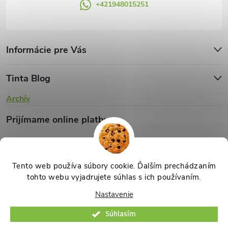
+421948015251
Informácie pre Vás
Tinta Blog
Archív
Prijímame online platby
Tento web používa súbory cookie. Ďalším prechádzaním
tohto webu vyjadrujete súhlas s ich používaním.
Copyright 2026
TINTA.sk
. Všetky práva vyhradené.
Upraviť nastavenie
Nastavenie
cookies
Súhlasím
Vytvoril Shoptet