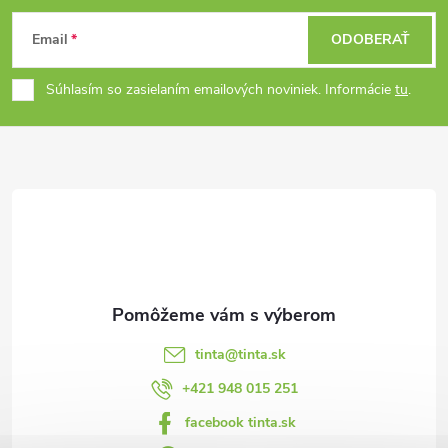
Z
Email
ODOBERAŤ
á
Súhlasím so zasielaním emailových noviniek. Informácie
tu
.
p
ä
t
i
e
tinta
@
tinta.sk
+421 948 015 251
facebook tinta.sk