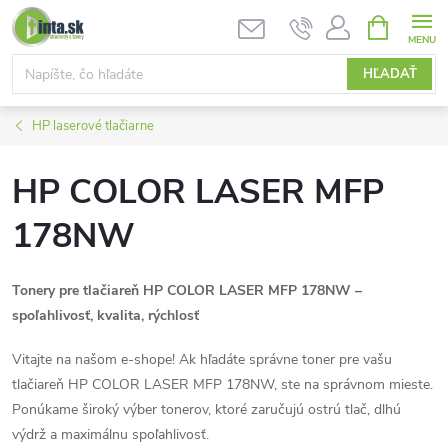
Prejsť
NÁKUPN
KOŠÍK
na
obsah
HĽADAŤ
HP laserové tlačiarne
HP COLOR LASER MFP
178NW
Tonery pre tlačiareň HP COLOR LASER MFP 178NW –
spoľahlivosť, kvalita, rýchlosť
Vitajte na našom e-shope! Ak hľadáte správne toner pre vašu
tlačiareň HP COLOR LASER MFP 178NW, ste na správnom mieste.
Ponúkame široký výber tonerov, ktoré zaručujú ostrú tlač, dlhú
výdrž a maximálnu spoľahlivosť.