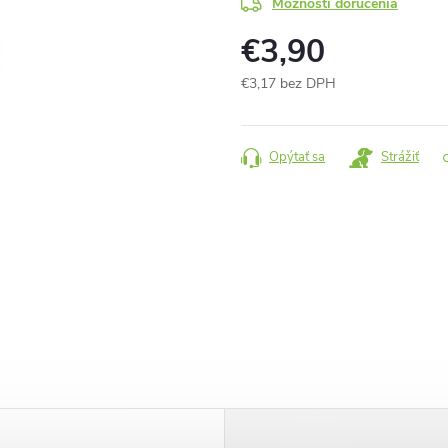
Možnosti doručenia
€3,90
€3,17 bez DPH
Jednotková
cena:
Opýtať sa
Strážiť