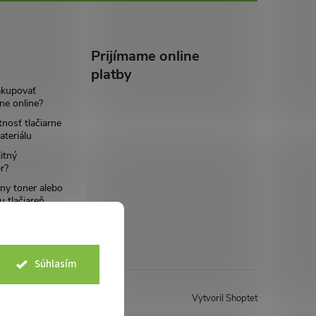
Prijímame online
platby
akupovať
ne online?
tnosť tlačiarne
teriálu
itný
r?
ny toner alebo
u tlačiareň
Súhlasím
Vytvoril Shoptet