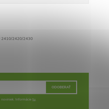
 HP 2410/2420/2430
ODOBERAŤ
 noviniek. Informácie
tu
.