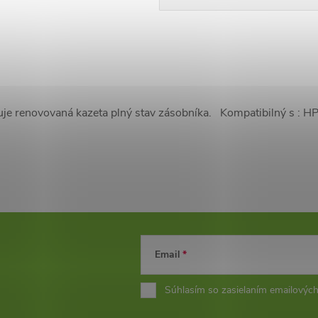
uje renovovaná kazeta plný stav zásobníka. Kompatibilný s :
Email
Súhlasím so zasielaním emailových