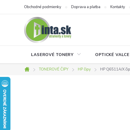
Prejsť
Obchodné podmienky
Doprava a platba
Kontakty
na
obsah
LASEROVÉ TONERY
OPTICKÉ VALCE
TONEROVÉ ČIPY
HP čipy
HP Q6511A/X či
Domov