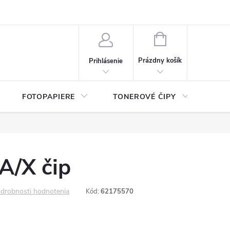
ý údajov (GDPR)
Moja objednávka
NÁKUPNÝ
KOŠÍK
Prázdny košík
Prihlásenie
FOTOPAPIERE
TONEROVÉ ČIPY
ČIS
/X čip
drobnosti hodnotenia
Kód:
62175570