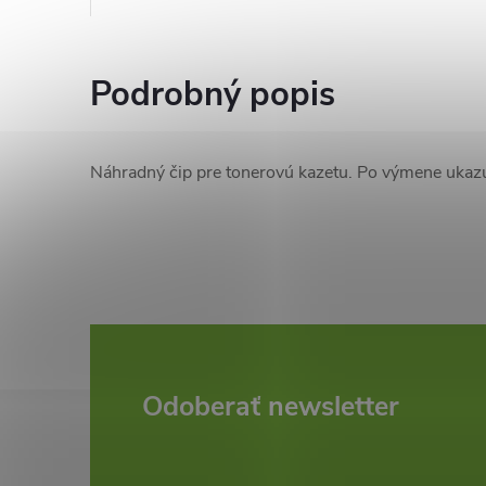
Podrobný popis
Náhradný čip pre tonerovú kazetu. Po výmene ukaz
Z
Odoberať newsletter
á