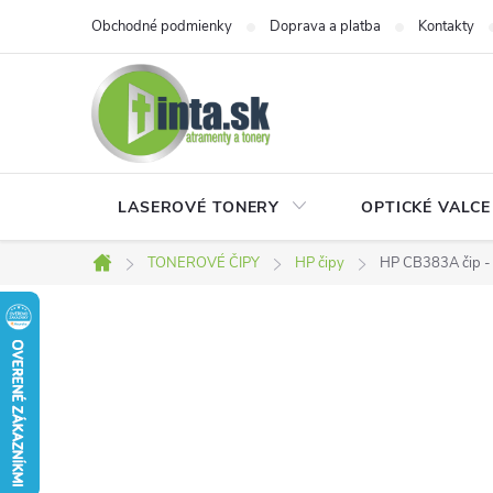
Prejsť
Obchodné podmienky
Doprava a platba
Kontakty
na
obsah
LASEROVÉ TONERY
OPTICKÉ VALCE
TONEROVÉ ČIPY
HP čipy
HP CB383A čip -
Domov