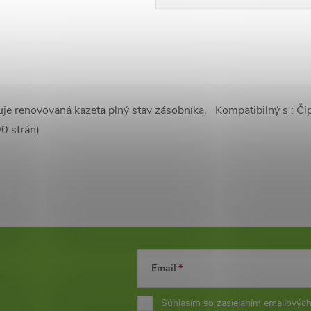
je renovovaná kazeta plný stav zásobníka. Kompatibilný s : Č
0 strán)
Email
Súhlasím so zasielaním emailových