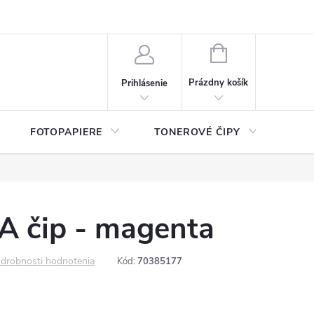
ý údajov (GDPR)
Moja objednávka
NÁKUPNÝ
KOŠÍK
Prázdny košík
Prihlásenie
FOTOPAPIERE
TONEROVÉ ČIPY
ČIS
 čip - magenta
drobnosti hodnotenia
Kód:
70385177