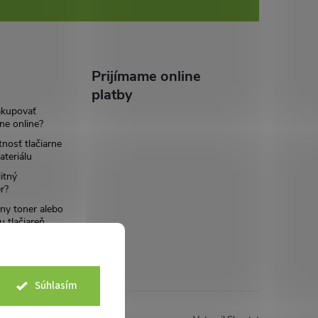
Prijímame online
platby
akupovať
ne online?
tnosť tlačiarne
teriálu
itný
r?
ny toner alebo
u tlačiareň
Súhlasím