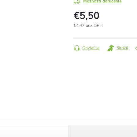
Možnosti doručenia
€5,50
€4,47 bez DPH
Jednotková
cena:
Opýtať sa
Strážiť