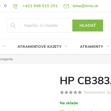
+421 948 015 251
tinta@tinta.sk
O nás
Často kladené otázky
Ako nakupovať
Ochrana osobn
HĽADAŤ
ATRAMENTOVÉ KAZETY
ATRAMENTY
 magenta
HP CB383A
Po
Neohodnotené
Na sklade