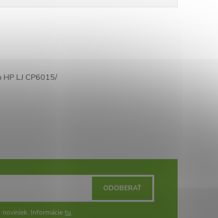
ip HP LJ CP6015/
ODOBERAŤ
 noviniek. Informácie
tu
.