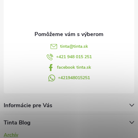
t
i
e
tinta
@
tinta.sk
+421 948 015 251
facebook tinta.sk
+421948015251
Informácie pre Vás
Tinta Blog
Archív