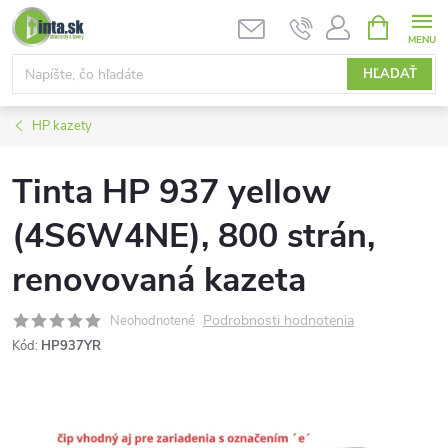
Prejsť
NÁKUPN
KOŠÍK
na
obsah
HĽADAŤ
HP kazety
Tinta HP 937 yellow
(4S6W4NE), 800 strán,
renovovaná kazeta
Podrobnosti hodnotenia
Neohodnotené
Kód:
HP937YR