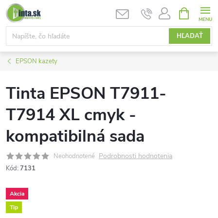
Prejsť
NÁKUPN
KOŠÍK
na
obsah
HĽADAŤ
EPSON kazety
Tinta EPSON T7911-
T7914 XL cmyk -
kompatibilná sada
Podrobnosti hodnotenia
Neohodnotené
Kód:
7131
Akcia
Tip