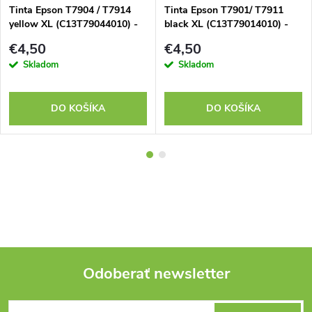
Tinta Epson T7904 / T7914
Tinta Epson T7901/ T7911
yellow XL (C13T79044010) -
black XL (C13T79014010) -
kompatibilný
kompatibilný
€4,50
€4,50
Skladom
Skladom
DO KOŠÍKA
DO KOŠÍKA
Odoberať newsletter
Z