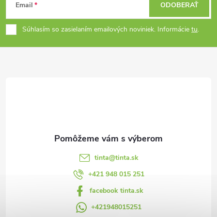
Email
ODOBERAŤ
á
Súhlasím so zasielaním emailových noviniek. Informácie
tu
.
p
ä
t
i
e
tinta
@
tinta.sk
+421 948 015 251
facebook tinta.sk
+421948015251