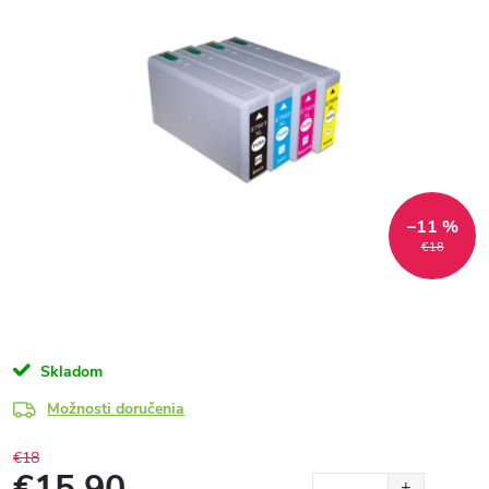
–11 %
€18
Skladom
Možnosti doručenia
€18
€15,90