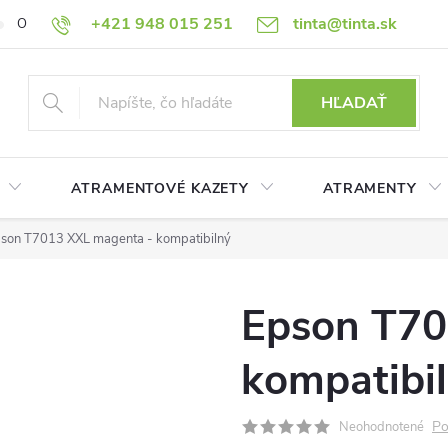
+421 948 015 251
tinta@tinta.sk
O nás
Často kladené otázky
Ako nakupovať
Ochrana osobn
HĽADAŤ
ATRAMENTOVÉ KAZETY
ATRAMENTY
son T7013 XXL magenta - kompatibilný
Epson T70
kompatibi
Po
Neohodnotené