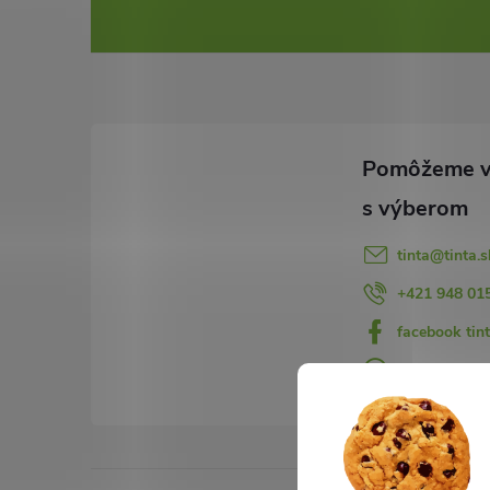
á
p
ä
t
i
tinta
@
tinta.s
e
+421 948 01
facebook tint
+421948015