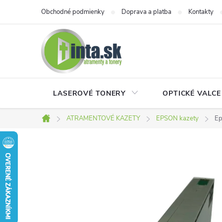
Prejsť
Obchodné podmienky
Doprava a platba
Kontakty
na
obsah
LASEROVÉ TONERY
OPTICKÉ VALCE
ATRAMENTOVÉ KAZETY
EPSON kazety
Ep
Domov