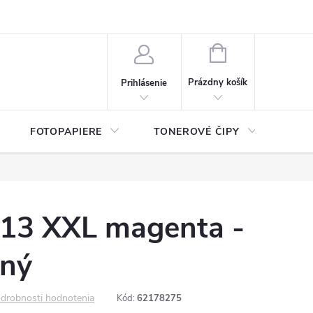
ý údajov (GDPR)
Moja objednávka
NÁKUPNÝ
KOŠÍK
Prázdny košík
Prihlásenie
FOTOPAPIERE
TONEROVÉ ČIPY
ČIS
13 XXL magenta -
lný
drobnosti hodnotenia
Kód:
62178275