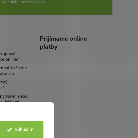
 noviniek. Informácie
tu
.
Prijímame online
platby
akupovať
ne online?
tnosť tlačiarne
teriálu
itný
r?
ny toner alebo
u tlačiareň
Súhlasím