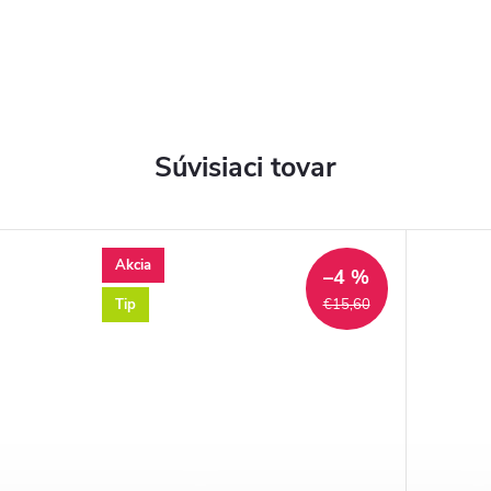
Súvisiaci tovar
Akcia
–4 %
Tip
€15,60