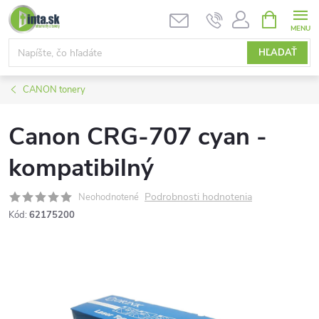
Prejsť
NÁKUPN
KOŠÍK
na
obsah
HĽADAŤ
CANON tonery
Canon CRG-707 cyan -
kompatibilný
Podrobnosti hodnotenia
Neohodnotené
Kód:
62175200