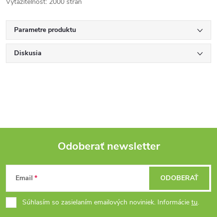
Vyťažiteľnosť: 2000 strán
Parametre produktu
Diskusia
Odoberať newsletter
Z
Email
ODOBERAŤ
á
Súhlasím so zasielaním emailových noviniek. Informácie
tu
.
p