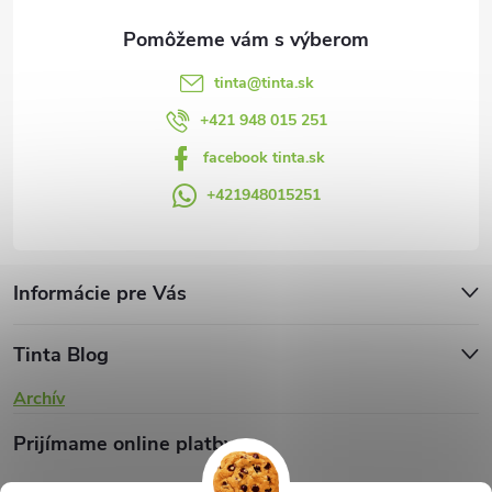
e
tinta
@
tinta.sk
+421 948 015 251
facebook tinta.sk
+421948015251
Informácie pre Vás
Tinta Blog
Archív
Prijímame online platby