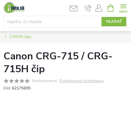
Prejsť
NÁKUPN
KOŠÍK
na
obsah
HĽADAŤ
CANON čipy
Canon CRG-715 / CRG-
715H čip
Podrobnosti hodnotenia
Neohodnotené
Kód:
62175695