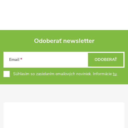
Odoberať newsletter
Z
Email
ODOBERAŤ
á
Súhlasím so zasielaním emailových noviniek. Informácie
tu
.
p
ä
t
i