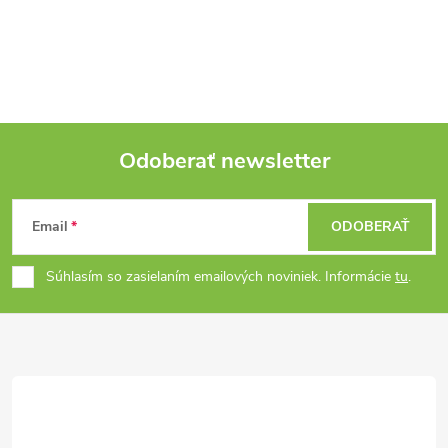
Odoberať newsletter
Z
Email
ODOBERAŤ
á
Súhlasím so zasielaním emailových noviniek. Informácie
tu
.
p
ä
t