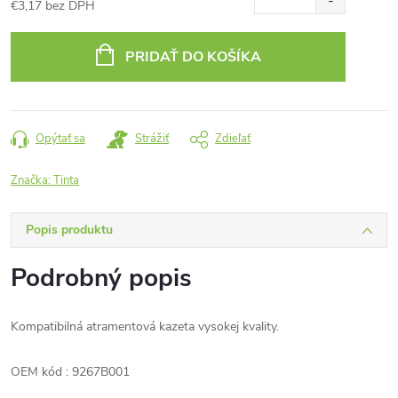
€3,17 bez DPH
Jednotková
cena:
PRIDAŤ DO KOŠÍKA
Opýtať sa
Strážiť
Zdieľať
Značka:
Tinta
Popis produktu
Podrobný popis
Kompatibilná atramentová kazeta vysokej kvality.
OEM kód : 9267B001