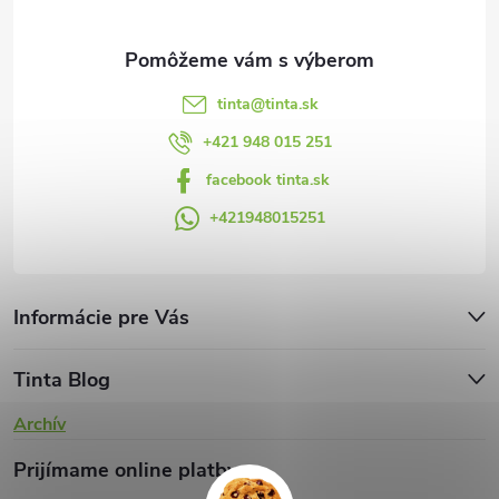
i
e
tinta
@
tinta.sk
+421 948 015 251
facebook tinta.sk
+421948015251
Informácie pre Vás
Tinta Blog
Archív
Prijímame online platby