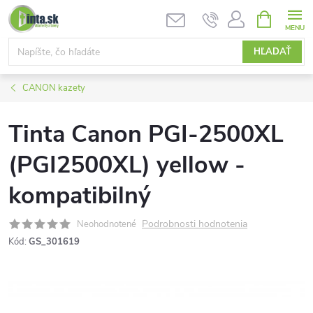
Prejsť
NÁKUPN
KOŠÍK
na
obsah
HĽADAŤ
CANON kazety
Tinta Canon PGI-2500XL
(PGI2500XL) yellow -
kompatibilný
Podrobnosti hodnotenia
Neohodnotené
Kód:
GS_301619