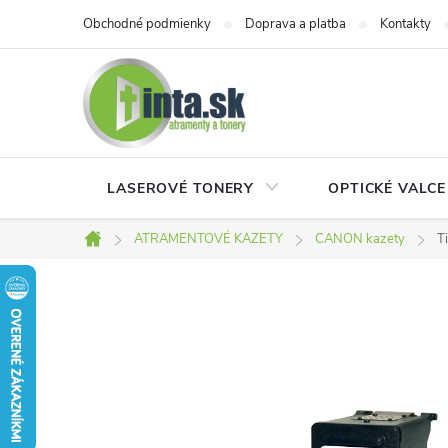
Prejsť
Obchodné podmienky
Doprava a platba
Kontakty
na
obsah
LASEROVÉ TONERY
OPTICKÉ VALCE
ATRAMENTOVÉ KAZETY
CANON kazety
T
Domov