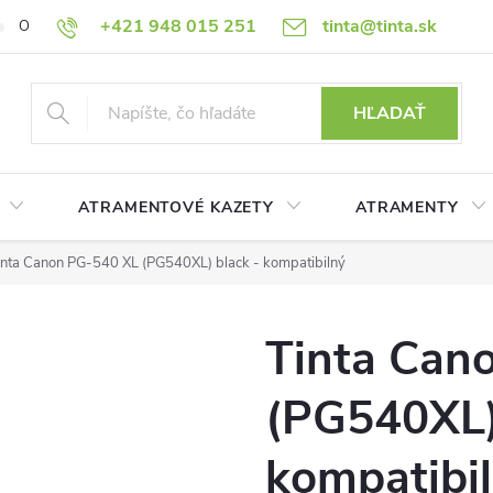
+421 948 015 251
tinta@tinta.sk
O nás
Často kladené otázky
Ako nakupovať
Ochrana osobn
HĽADAŤ
ATRAMENTOVÉ KAZETY
ATRAMENTY
inta Canon PG-540 XL (PG540XL) black - kompatibilný
Tinta Can
(PG540XL)
kompatibi