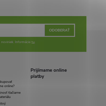
ODOBERAŤ
 noviniek. Informácie
tu
.
Prijímame online
platby
akupovať
ne online?
tnosť tlačiarne
teriálu
itný