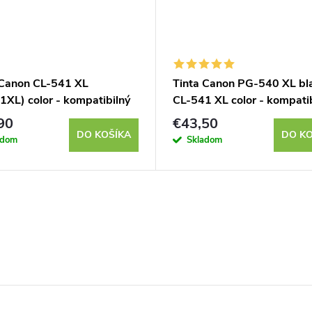
 Canon CL-541 XL
Tinta Canon PG-540 XL bl
1XL) color - kompatibilný
CL-541 XL color - kompatib
90
€43,50
DO KOŠÍKA
DO KO
adom
Skladom