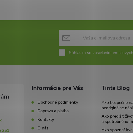
Súhlasím so zasielaním emailových
Informácie pre Vás
Tinta Blog
Obchodné podmienky
Ako bezpečne n
neoriginálne nápl
Doprava a platba
Ako predĺžiť živo
Kontakty
k
a spotrebného ma
O nás
Ako spoznať kval
5 251