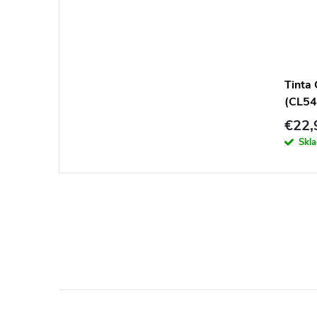
Tinta
(CL54
€22,
Skl