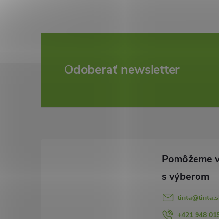
Z
Odoberať newsletter
á
p
ä
t
i
tinta
@
tinta.s
+421 948 01