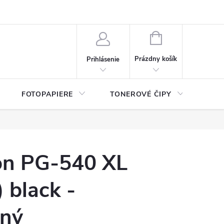
ý údajov (GDPR)
Moja objednávka
NÁKUPNÝ
KOŠÍK
Prázdny košík
Prihlásenie
FOTOPAPIERE
TONEROVÉ ČIPY
ČIS
on PG-540 XL
 black -
lný