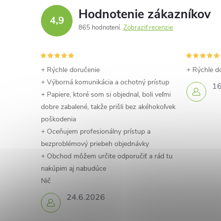
Hodnotenie zákazníkov
4,9
865 hodnotení
Zobraziť recenzie
+ Rýchle doručenie
+ Rýchle d
+ Výborná komunikácia a ochotný prístup
16
+ Papiere, ktoré som si objednal, boli veľmi
dobre zabalené, takže prišli bez akéhokoľvek
poškodenia
+ Oceňujem profesionálny prístup a
bezproblémový priebeh objednávky
+ Obchod môžem určite odporučiť a rád tu
nakúpim aj nabudúce
Nič
24.6.2026