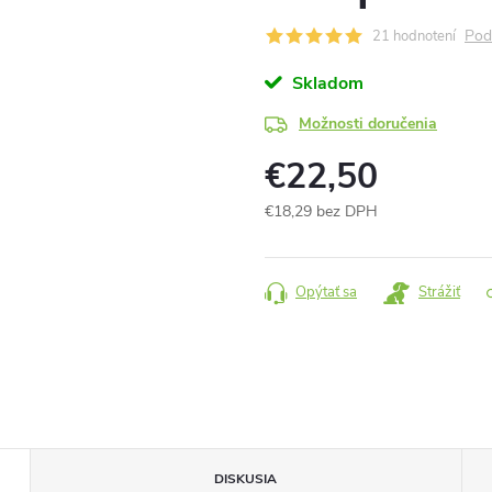
Pod
21 hodnotení
Skladom
Možnosti doručenia
€22,50
€18,29 bez DPH
Jednotková
cena:
Opýtať sa
Strážiť
DISKUSIA