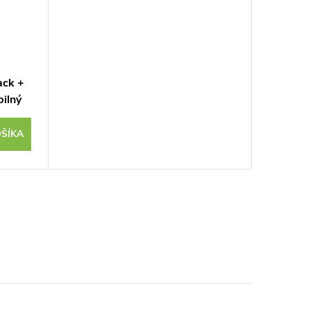
ack +
ilný
ŠÍKA