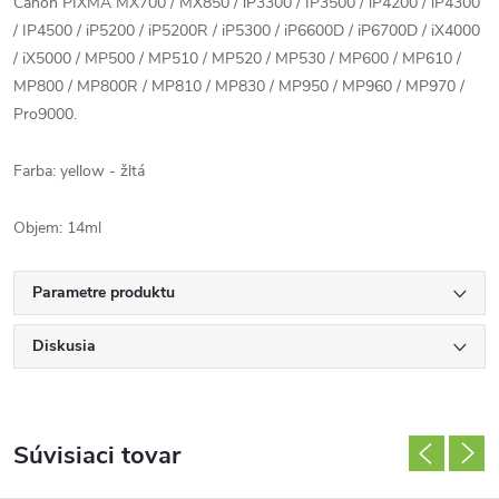
Canon PIXMA MX700 / MX850 / iP3300 / IP3500 / iP4200 / iP4300
/ IP4500 / iP5200 / iP5200R / iP5300 / iP6600D / iP6700D / iX4000
/ iX5000 / MP500 / MP510 / MP520 / MP530 / MP600 / MP610 /
MP800 / MP800R / MP810 / MP830 / MP950 / MP960 / MP970 /
Pro9000.
Farba: yellow - žltá
Objem: 14ml
Parametre produktu
Diskusia
Súvisiaci tovar