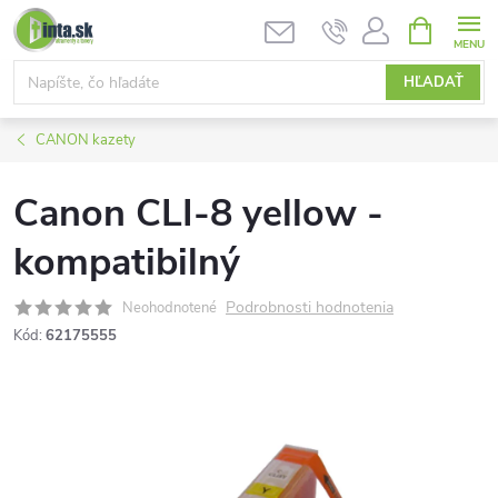
Prejsť
NÁKUPN
KOŠÍK
na
obsah
HĽADAŤ
CANON kazety
Canon CLI-8 yellow -
kompatibilný
Podrobnosti hodnotenia
Neohodnotené
Kód:
62175555