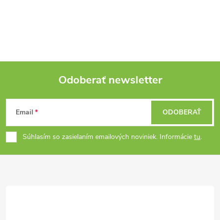
Odoberať newsletter
Z
Email
ODOBERAŤ
á
Súhlasím so zasielaním emailových noviniek. Informácie
tu
.
p
ä
t