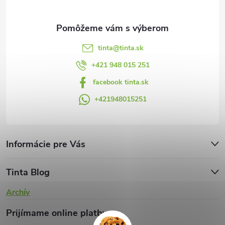
i
e
tinta
@
tinta.sk
+421 948 015 251
facebook tinta.sk
+421948015251
Informácie pre Vás
Tinta Blog
Archív
Prijímame online platby