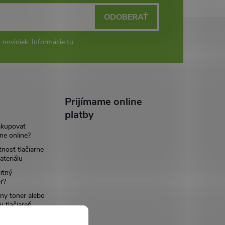
ODOBERAŤ
 noviniek. Informácie
tu
.
Prijímame online
platby
akupovať
ne online?
tnosť tlačiarne
teriálu
itný
r?
ny toner alebo
u tlačiareň