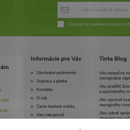
Súhlasím so zasielaním emailových
Informácie pre Vás
Tinta Blog
Obchodné podmienky
Ako bezpečne n
neoriginálne nápl
Doprava a platba
Ako predĺžiť živo
Kontakty
k
a spotrebného ma
O nás
Ako spoznať kval
5 251
neoriginálny tone
Často kladené otázky
a.sk
Ako vybrať správ
Ako nakupovať
atrament pre vaš
251
Ochrana osobný údajov
Archív
(GDPR)