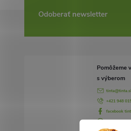
Z
Odoberať newsletter
á
p
ä
t
i
tinta
@
tinta.s
e
+421 948 01
facebook tint
+421948015