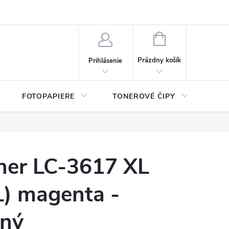
ý údajov (GDPR)
Moja objednávka
NÁKUPNÝ
KOŠÍK
Prázdny košík
Prihlásenie
FOTOPAPIERE
TONEROVÉ ČIPY
ČIS
ther LC-3617 XL
) magenta -
lný