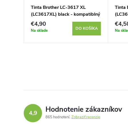
Tinta Brother LC-3617 XL
Tinta
(LC3617XL) black - kompatiblný
(LC36
€4,90
€4,5
DO KOŠÍKA
Na sklade
Na skla
Hodnotenie zákazníkov
4,9
865 hodnotení
Zobraziť recenzie