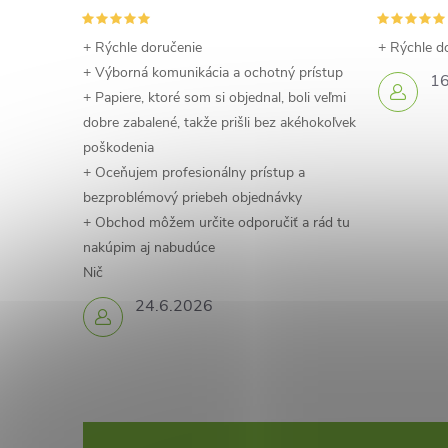
+ Rýchle doručenie
+ Rýchle d
+ Výborná komunikácia a ochotný prístup
16
+ Papiere, ktoré som si objednal, boli veľmi
dobre zabalené, takže prišli bez akéhokoľvek
poškodenia
+ Oceňujem profesionálny prístup a
bezproblémový priebeh objednávky
+ Obchod môžem určite odporučiť a rád tu
nakúpim aj nabudúce
Nič
24.6.2026