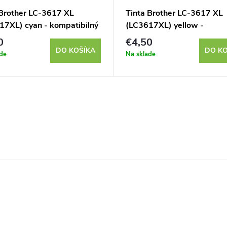
 Brother LC-3617 XL
Tinta Brother LC-3617 XL
17XL) cyan - kompatibilný
(LC3617XL) yellow -
kompatibilný
0
€4,50
DO KOŠÍKA
DO KO
de
Na sklade