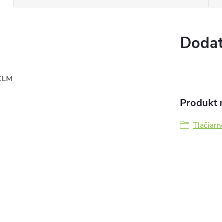
Dodat
XLM
.
Produkt n
Tlačiarn