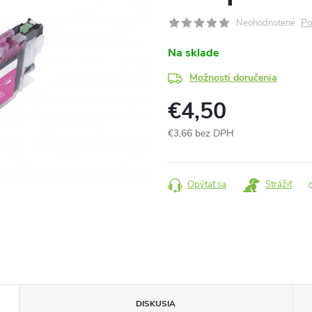
Po
Neohodnotené
Na sklade
Možnosti doručenia
€4,50
€3,66 bez DPH
Jednotková
cena:
Opýtať sa
Strážiť
DISKUSIA