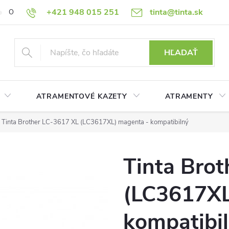
+421 948 015 251
tinta@tinta.sk
O nás
Často kladené otázky
Ako nakupovať
Ochrana osobn
HĽADAŤ
ATRAMENTOVÉ KAZETY
ATRAMENTY
Tinta Brother LC-3617 XL (LC3617XL) magenta - kompatibilný
Tinta Bro
(LC3617XL
kompatibi