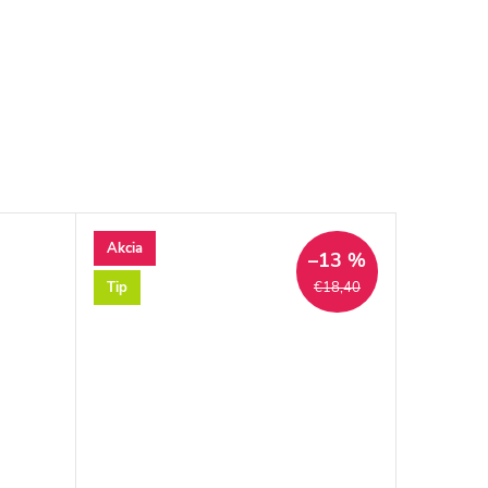
Akcia
–13 %
Tip
€18,40