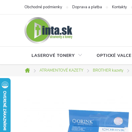
Prejsť
Obchodné podmienky
Doprava a platba
Kontakty
na
obsah
LASEROVÉ TONERY
OPTICKÉ VALCE
ATRAMENTOVÉ KAZETY
BROTHER kazety
Domov